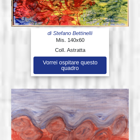
di
Stefano Bettinelli
Mis. 140x60
Coll. Astratta
Vorrei ospitare questo
quadro