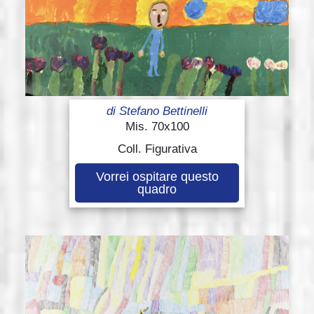
di
Stefano Bettinelli
Mis. 70x100
Coll. Figurativa
Vorrei ospitare questo
quadro