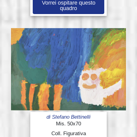
Vorrei ospitare questo
quadro
di
Stefano Bettinelli
Mis. 50x70
Coll. Figurativa