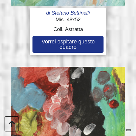
di
Stefano Bettinelli
Mis. 48x52
Coll. Astratta
Vorrei ospitare questo
quadro