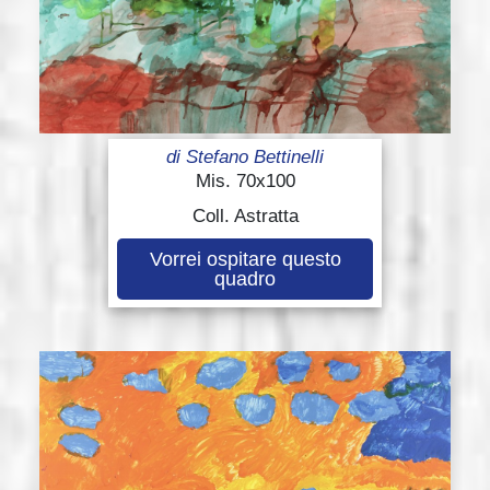
di
Stefano Bettinelli
Mis. 70x100
Coll. Astratta
Vorrei ospitare questo
quadro