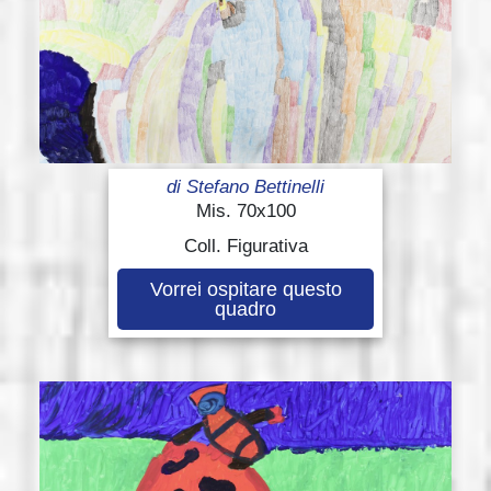
di
Stefano Bettinelli
Mis. 70x100
Coll. Figurativa
Vorrei ospitare questo
quadro