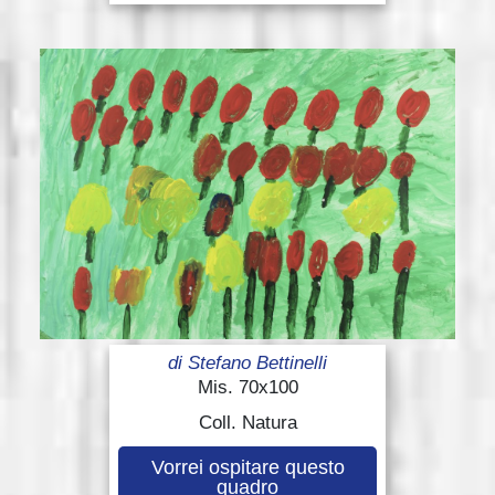
di
Stefano Bettinelli
Mis. 70x100
Coll. Natura
Vorrei ospitare questo
quadro