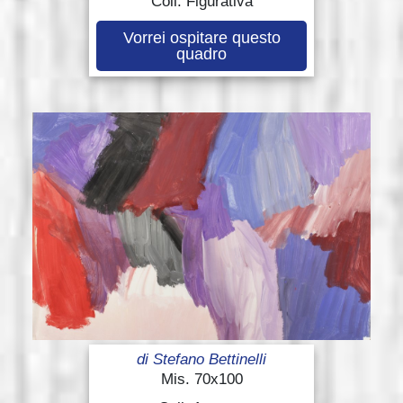
Coll. Figurativa
Vorrei ospitare questo
quadro
di
Stefano Bettinelli
Mis. 70x100