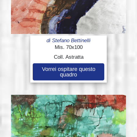
di
Stefano Bettinelli
Mis. 70x100
Coll. Astratta
Vorrei ospitare questo
quadro