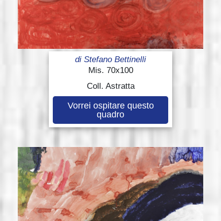
di
Stefano Bettinelli
Mis. 70x100
Coll. Astratta
Vorrei ospitare questo
quadro