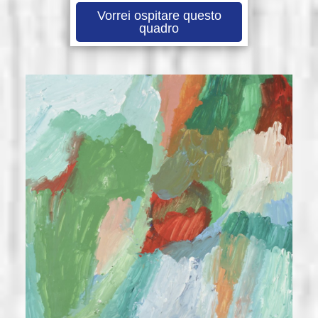
Vorrei ospitare questo
quadro