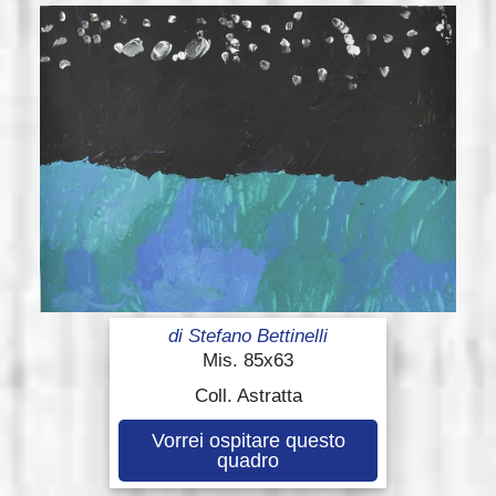
di
Stefano Bettinelli
Mis. 85x63
Coll. Astratta
Vorrei ospitare questo
quadro