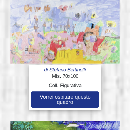
di
Stefano Bettinelli
Mis. 70x100
Coll. Figurativa
Vorrei ospitare questo
quadro