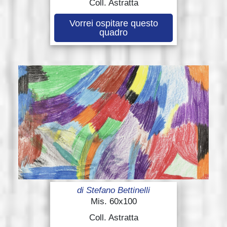
Coll. Astratta
Vorrei ospitare questo
quadro
di
Stefano Bettinelli
Mis. 60x100
Coll. Astratta