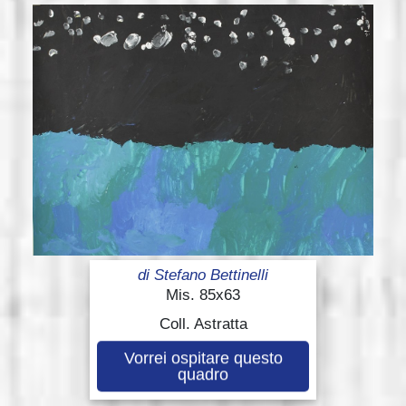
di
Stefano Bettinelli
Mis. 85x63
Coll. Astratta
Vorrei ospitare questo
quadro