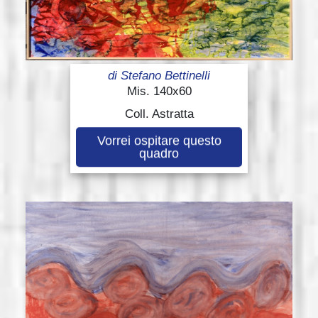
di
Stefano Bettinelli
Mis. 140x60
Coll. Astratta
Vorrei ospitare questo
quadro