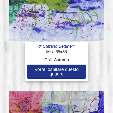
di
Stefano Bettinelli
Mis. 65x35
Coll. Astratta
Vorrei ospitare questo
quadro