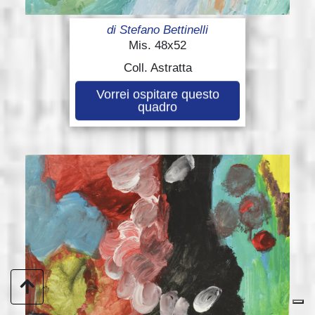
di
Stefano Bettinelli
Mis. 48x52
Coll. Astratta
Vorrei ospitare questo
quadro