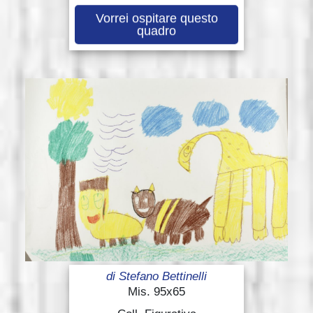
Vorrei ospitare questo
quadro
di
Stefano Bettinelli
Mis. 95x65