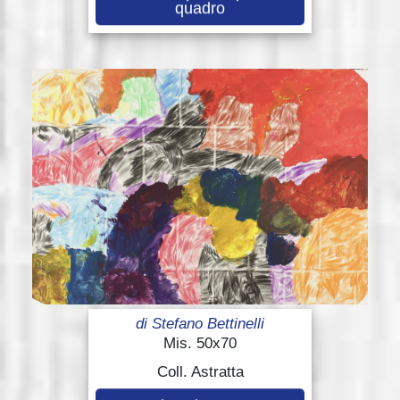
quadro
di
Stefano Bettinelli
Mis. 50x70
Coll. Astratta