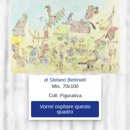
di
Stefano Bettinelli
Mis. 70x100
Coll. Figurativa
Vorrei ospitare questo
quadro